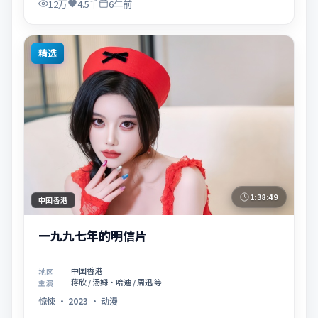
12万
4.5千
6年前
精选
1:38:49
中国香港
一九九七年的明信片
中国香港
地区
蒋欣 / 汤姆·哈迪 / 周迅 等
主演
惊悚
·
2023
·
动漫