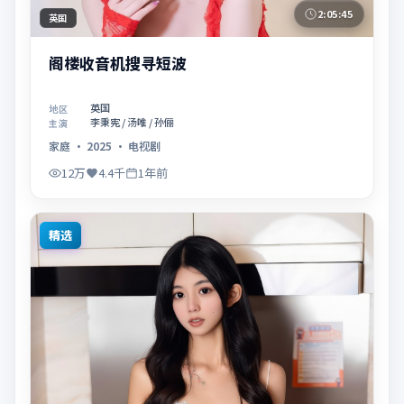
2:05:45
英国
阁楼收音机搜寻短波
英国
地区
李秉宪 / 汤唯 / 孙俪
主演
家庭
·
2025
·
电视剧
12万
4.4千
1年前
精选