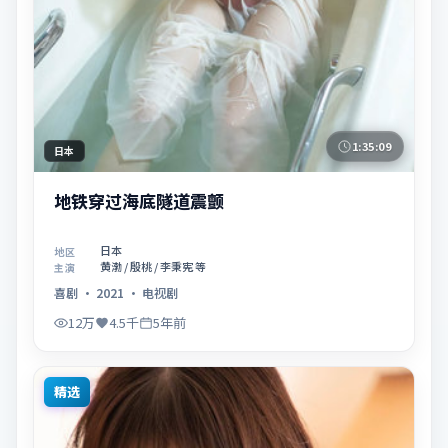
1:35:09
日本
地铁穿过海底隧道震颤
日本
地区
黄渤 / 殷桃 / 李秉宪 等
主演
喜剧
·
2021
·
电视剧
12万
4.5千
5年前
精选