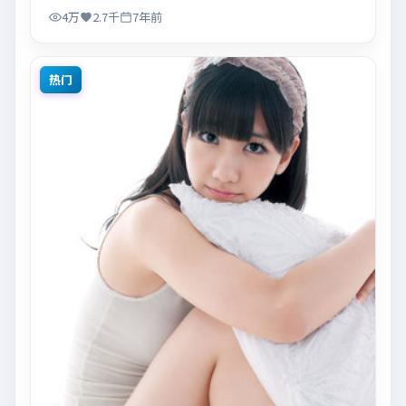
适合关注现实主义叙事与人物关系的观众观看与收藏。
4万
2.7千
7年前
热门