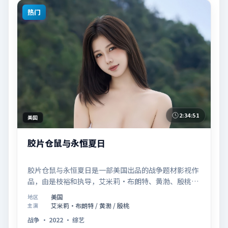
热门
2:34:51
美国
胶片仓鼠与永恒夏日
胶片仓鼠与永恒夏日是一部美国出品的战争题材影视作
品，由是枝裕和执导，艾米莉·布朗特、黄渤、殷桃等
联合主演，于2022年10月17日在院线首映。影片围绕
美国
地区
「记忆拼图里的真相碎片」展开叙事，镜头语言克制而
艾米莉·布朗特 / 黄渤 / 殷桃
主演
富有张力，节奏起伏得当，人物弧光完整；配乐与场面
战争
·
2022
·
综艺
调度强化了类型片的观感体验，亦留有可供解读的细节