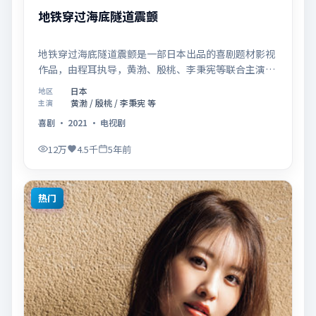
地铁穿过海底隧道震颤
地铁穿过海底隧道震颤是一部日本出品的喜剧题材影视
作品，由程耳执导，黄渤、殷桃、李秉宪等联合主演，
于2021年08月27日在院线首映。影片围绕「爱的迟疑
日本
地区
与勇敢迈出的一步」展开叙事，镜头语言克制而富有张
黄渤 / 殷桃 / 李秉宪 等
主演
力，节奏起伏得当，人物弧光完整；配乐与场面调度强
喜剧
·
2021
·
电视剧
化了类型片的观感体验，亦留有可供解读的细节空间，
适合关注现实主义叙事与人物关系的观众观看与收藏。
12万
4.5千
5年前
热门