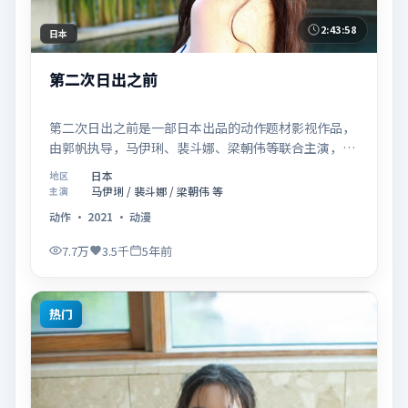
2:43:58
日本
第二次日出之前
第二次日出之前是一部日本出品的动作题材影视作品，
由郭帆执导，马伊琍、裴斗娜、梁朝伟等联合主演，于
2021年02月05日在院线首映。影片围绕「爱的迟疑与
日本
地区
勇敢迈出的一步」展开叙事，镜头语言克制而富有张
马伊琍 / 裴斗娜 / 梁朝伟 等
主演
力，节奏起伏得当，人物弧光完整；配乐与场面调度强
动作
·
2021
·
动漫
化了类型片的观感体验，亦留有可供解读的细节空间，
适合关注现实主义叙事与人物关系的观众观看与收藏。
7.7万
3.5千
5年前
热门