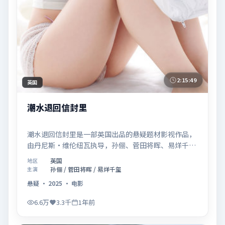
2:15:49
英国
潮水退回信封里
潮水退回信封里是一部英国出品的悬疑题材影视作品，
由丹尼斯·维伦纽瓦执导，孙俪、菅田将晖、易烊千玺
等联合主演，于2025年07月02日在院线首映。影片围
英国
地区
绕「记忆拼图里的真相碎片」展开叙事，镜头语言克制
孙俪 / 菅田将晖 / 易烊千玺
主演
而富有张力，节奏起伏得当，人物弧光完整；配乐与场
悬疑
·
2025
·
电影
面调度强化了类型片的观感体验，亦留有可供解读的细
节空间，适合关注现实主义叙事与人物关系的观众观看
6.6万
3.3千
1年前
与收藏。