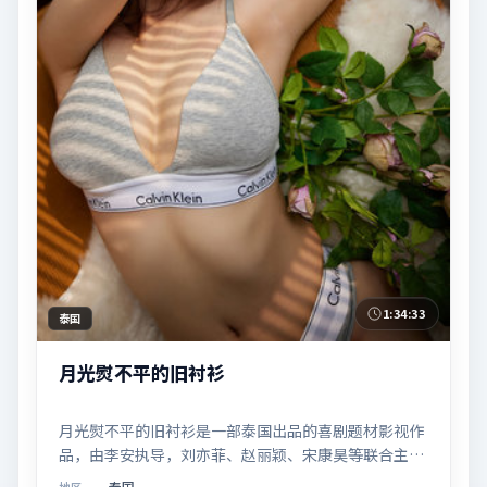
1:34:33
泰国
月光熨不平的旧衬衫
月光熨不平的旧衬衫是一部泰国出品的喜剧题材影视作
品，由李安执导，刘亦菲、赵丽颖、宋康昊等联合主
演，于2024年11月18日在院线首映。影片围绕「爱的
泰国
地区