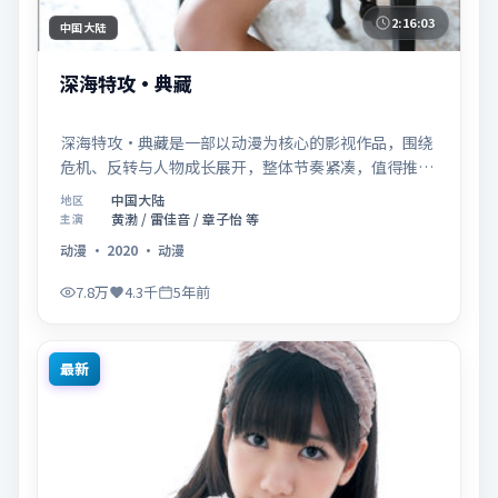
2:16:03
中国大陆
深海特攻·典藏
深海特攻·典藏是一部以动漫为核心的影视作品，围绕
危机、反转与人物成长展开，整体节奏紧凑，值得推荐
观看。
中国大陆
地区
黄渤 / 雷佳音 / 章子怡 等
主演
动漫
·
2020
·
动漫
7.8万
4.3千
5年前
最新