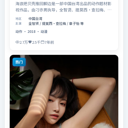
海浪把贝壳推回脚边是一部中国台湾出品的动作题材影
视作品，由刁亦男执导，全智贤、提莫西·查拉梅、章
子怡等联合主演，于2018年11月14日在院线首映。影
中国台湾
地区
片围绕「爱的迟疑与勇敢迈出的一步」展开叙事，镜头
全智贤 / 提莫西·查拉梅 / 章子怡 等
主演
语言克制而富有张力，节奏起伏得当，人物弧光完整；
动作
·
2018
·
动漫
配乐与场面调度强化了类型片的观感体验，亦留有可供
解读的细节空间，适合关注现实主义叙事与人物关系的
2.7万
2.5千
7年前
观众观看与收藏。
热门