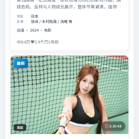
绕危机、反转与人物成长展开，整体节奏紧凑，值得推
荐观看。
日本
地区
张译 / 木村拓哉 / 汤唯 等
主演
动漫
·
2024
·
电影
8.8万
3.9千
1年前
最新
2:20:48
英国