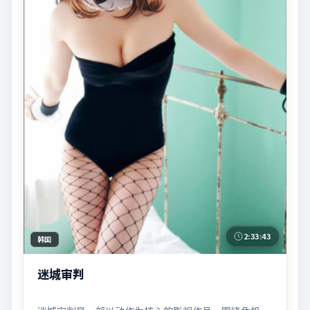
2:33:43
韩国
迷城审判