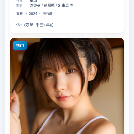
迟疑与勇敢迈出的一步」展开叙事，镜头语言克制而富
刘亦菲 / 赵丽颖 / 宋康昊 等
主演
有张力，节奏起伏得当，人物弧光完整；配乐与场面调
喜剧
·
2024
·
电视剧
度强化了类型片的观感体验，亦留有可供解读的细节空
间，适合关注现实主义叙事与人物关系的观众观看与收
5.1万
3千
1年前
藏。
热门