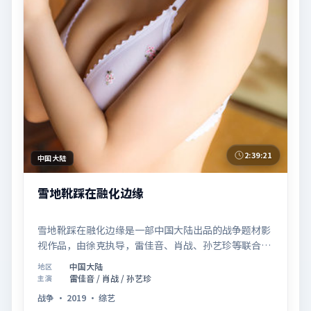
2:39:21
中国大陆
雪地靴踩在融化边缘
雪地靴踩在融化边缘是一部中国大陆出品的战争题材影
视作品，由徐克执导，雷佳音、肖战、孙艺珍等联合主
演，于2019年07月26日在院线首映。影片围绕「记忆
中国大陆
地区
拼图里的真相碎片」展开叙事，镜头语言克制而富有张
雷佳音 / 肖战 / 孙艺珍
主演
力，节奏起伏得当，人物弧光完整；配乐与场面调度强
战争
·
2019
·
综艺
化了类型片的观感体验，亦留有可供解读的细节空间，