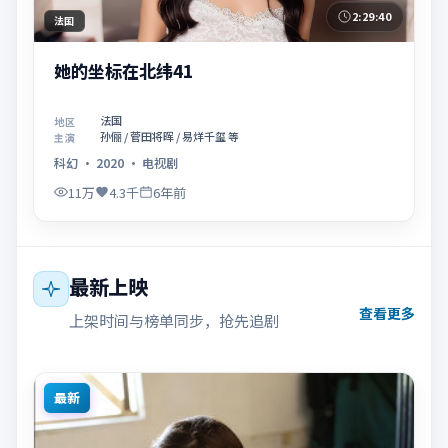
2:29:40
法国
她的坐标在北纬41
法国
地区
孙俪 / 菅田将晖 / 易烊千玺 等
主演
科幻
·
2020
·
电视剧
11万
4.3千
6年前
最新上映
查看更多
上架时间与榜单同步，抢先追剧
最新