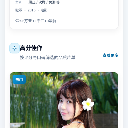
周迅 / 沈腾 / 黄渤 等
主演
犯罪
·
2016
·
电影
4.6万
3.1千
10年前
高分佳作
查看更多
按评分与口碑筛选的品质片单
热门