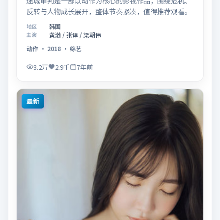
迷城审判是一部以动作为核心的影视作品，围绕危机、
反转与人物成长展开，整体节奏紧凑，值得推荐观看。
韩国
地区
黄渤 / 张译 / 梁朝伟
主演
动作
·
2018
·
综艺
3.2万
2.9千
7年前
最新