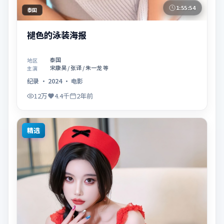
1:55:54
泰国
褪色的泳装海报
泰国
地区
宋康昊 / 张译 / 朱一龙 等
主演
纪录
·
2024
·
电影
12万
4.4千
2年前
精选