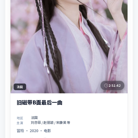
2:51:42
法国
旧磁带B面最后一曲
法国
地区
刘亦菲 / 赵丽颖 / 宋康昊 等
主演
冒险
·
2020
·
电影