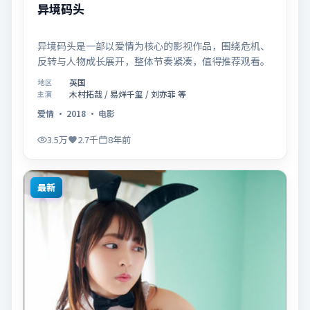
异境码头
异境码头是一部以爱情为核心的影视作品，围绕危机、
反转与人物成长展开，整体节奏紧凑，值得推荐观看。
英国
地区
木村拓哉 / 易烊千玺 / 刘亦菲 等
主演
爱情
·
2018
·
电影
3.5万
2.7千
8年前
最新